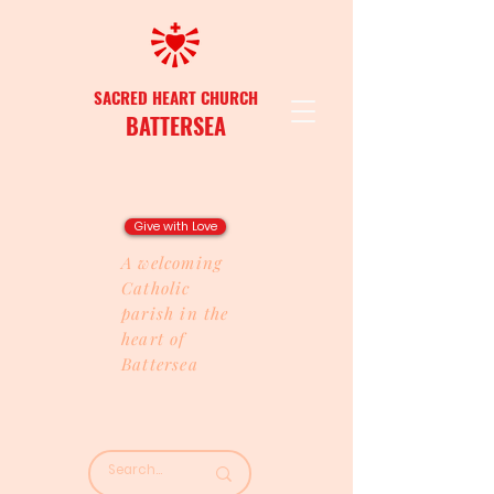
SACRED HEART CHURCH
BATTERSEA
Give with Love
A welcoming
Catholic
parish in the
heart of
Battersea